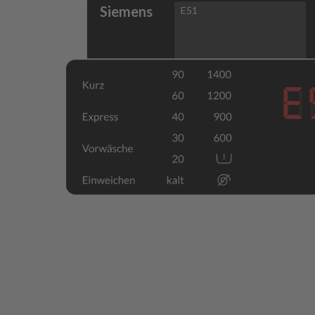
Siemens
E51
E