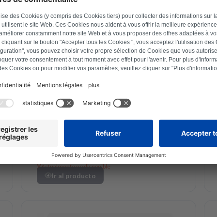
Bosch
Siemens revisa la
electrónica de sus
lavadoras
Actualmente no disponible
Ir al producto