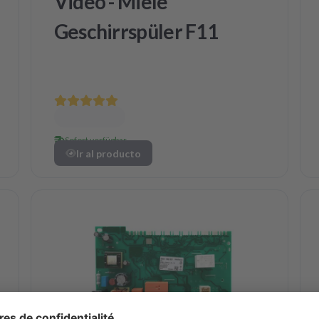
Video - Miele
Geschirrspüler F11
Sofort verfügbar
Ir al producto