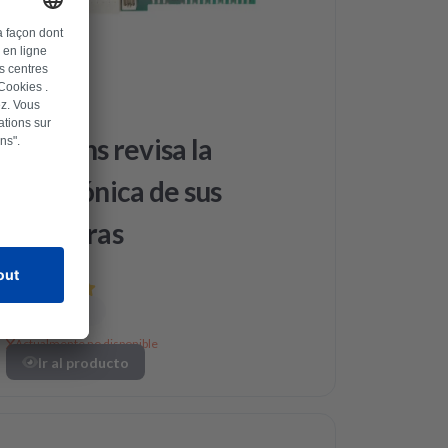
AEG
Siemens revisa la
electrónica de sus
lavadoras
Actualmente no disponible
Ir al producto