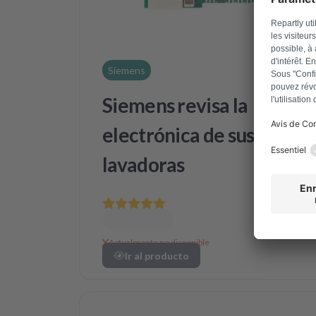
Siemens
Siemens revisa la
electrónica de sus
lavadoras
Actualmente no disponible
Ir al producto