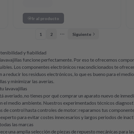
Ir al producto
1
2
Siguiente
More pages
tenibilidad y fiabilidad
 lavavajillas funcione perfectamente. Por eso te ofrecemos comp
equibles. Los componentes electrónicos reacondicionados te ofrece
 a reducir los residuos electrónicos, lo que es bueno para el medi
llas y minimizar las averías.
u lavavajillas
stá averiado, no tienes por qué comprar un aparato nuevo de inmed
on el medio ambiente. Nuestros experimentados técnicos diagnostica
 de control hasta controles de motor: reparamos tus componentes e
experto para evitar costes innecesarios y largos periodos de inact
todas las marcas
ece una amplia selección de piezas de repuesto mecánicas para lav