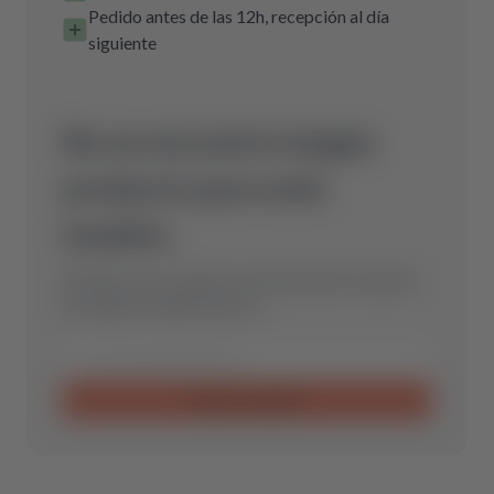
Pedido antes de las 12h, recepción al día
siguiente
No se encontró ningún
producto para este
modelo.
Envíanos una consulta y encontraremos la pieza
de repuesto óptima para ti.
Enviar consulta