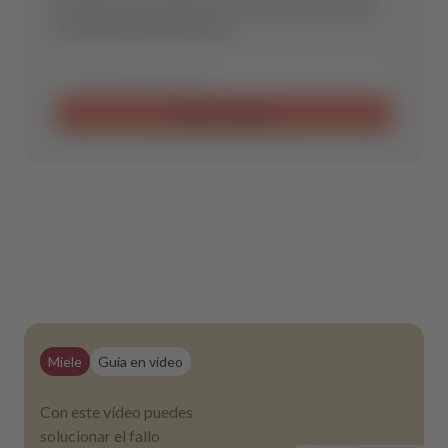
Envíanos una consulta y encontraremos la pieza
de repuesto óptima para ti.
Enviar consulta
Miele
Guía en vídeo
Con este vídeo puedes
solucionar el fallo