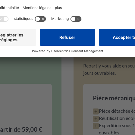
Mécanique
Pour tout problème méca
proposons des pièces mé
reconditionnées à petit p
guides, la réparation devi
rapide.
Repartly vous aide en seu
jours ouvrables.
Pièce mécaniqu
Pièce détachée 
Réutilisation éco
Expédition sous 1 
partir de 59,00 €
ouvrables