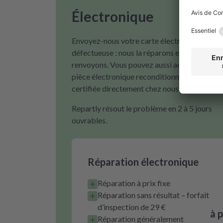
Électronique
Envoyez-nous votre carte électronique
défectueuse : nous la réparons et vous la
renvoyons. Vous pouvez aussi acheter une
pièce électronique reconditionnée et
certifiée directement chez nous.
Repartly résout le problème en 2 à 5 jours
ouvrables.
Réparation électronique
Réparation à prix fixe
Réparation sans résultat – forfait
d’inspection de 29 €
à 
Réparation généralement