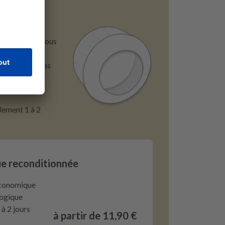
nique, nous vous
caniques
rix. Grâce à nos
ent facile et
lement 1 à 2
e reconditionnée
économique
logique
à 2 jours
à partir de 11,90 €