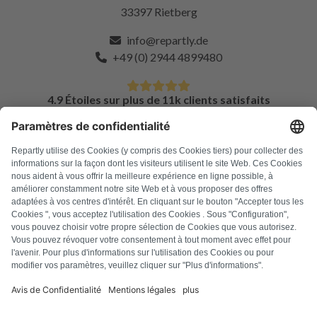
33397 Rietberg
info@repartly.de
+49 (0) 2944 4899480
4.9 Étoiles sur plus de 11k clients satisfaits
FAQ
Tous les codes d'erreur
À propos de nous
Presse
Mentions légales
Confidentialité
Conditions générales
Droit de rétractation