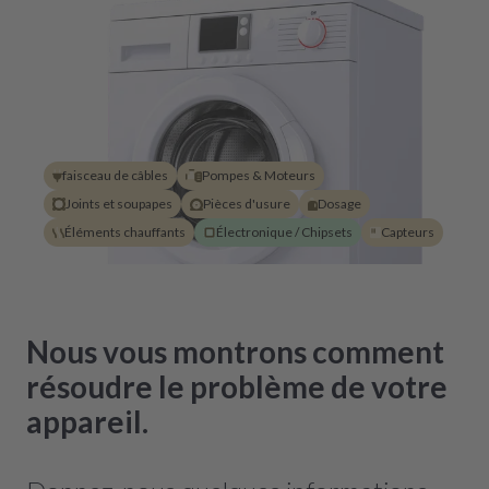
faisceau de câbles
Pompes & Moteurs
Joints et soupapes
Pièces d'usure
Dosage
Éléments chauffants
Électronique / Chipsets
Capteurs
Nous vous montrons comment
résoudre le problème de votre
appareil.