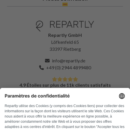
Repartly GmbH
Löfkenfeld 65
33397 Rietberg
info@repartly.de
+49 (0) 2944 4899480
4.9 Étoiles sur plus de 11k clients satisfaits
FAQ