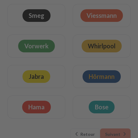
Smeg
Viessmann
Vorwerk
Whirlpool
Jabra
Hörmann
Hama
Bose
Retour
Suivant