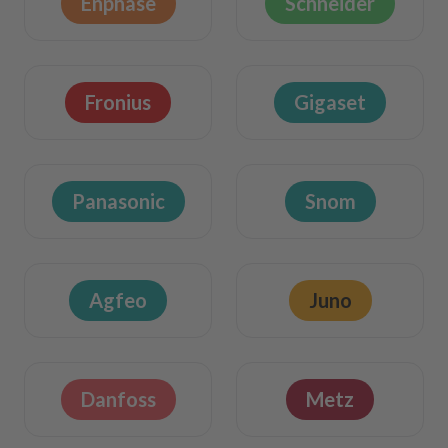
Enphase
Schneider
Fronius
Gigaset
Panasonic
Snom
Agfeo
Juno
Danfoss
Metz