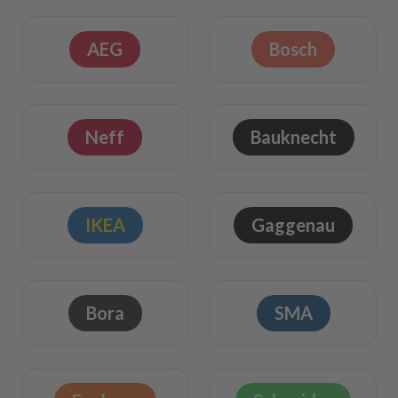
AEG
Bosch
Neff
Bauknecht
IKEA
Gaggenau
Bora
SMA