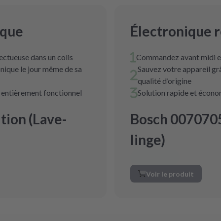
ique
Électronique 
ectueuse dans un colis
Commandez avant midi et
nique le jour même de sa
Sauvez votre appareil g
qualité d’origine
t entièrement fonctionnel
Solution rapide et écon
ion (Lave-
Bosch 0070705
linge)
Voir le produit