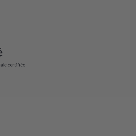
é
iale certifiée