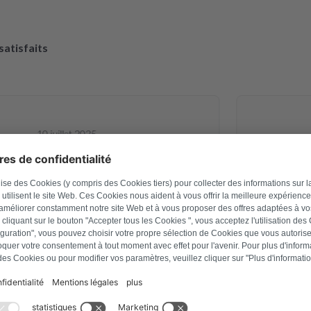
 satisfaits
10 juillet 2025
avid Hartmann
e carte électronique d un sèche linge
Site Web 
 d alimentation, elle est revenue et
commander l
arfaitement. Pour le prix c est une
une pièce
e, le sèche linge est reparti pour
rapidement
es années Je recommande 👍
emballage