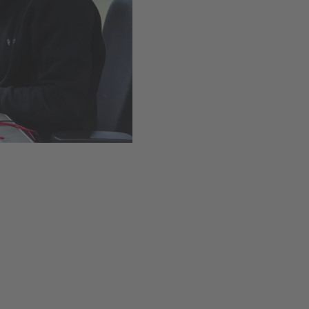
Installation simple grâce 
Disponible
,
Délai de livr
Ajouter au panie