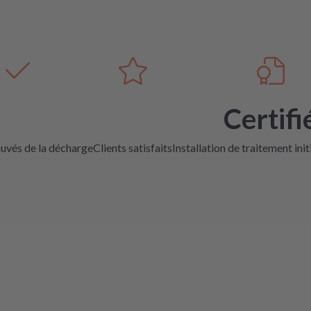
Certifi
auvés de la décharge
Clients satisfaits
Installation de traitement init