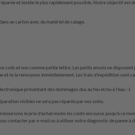
réparée et testée le plus rapidement possible. Notre objectif est de
ans un carton avec du matériel de calage.
 colis et non comme petite lettre. Les petits envois ne disposent p
e et te la renvoyons immédiatement. Les frais d'expédition sont 
ectronique présentant des dommages dus au feu et/ou à l'eau :-(
éparation visibles ne sera pas réparée par nos soins.
remboursons le prix d'achat moins les coûts encourus jusqu'à ce mo
nous contacter par e-mail ou à utiliser notre diagnostic de panne à d