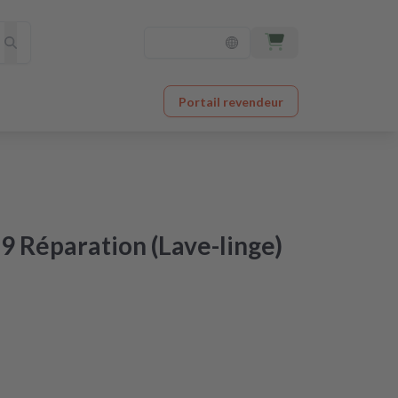
Portail revendeur
 Réparation (Lave-linge)
ctroménager à un prix imbattable
 après réception