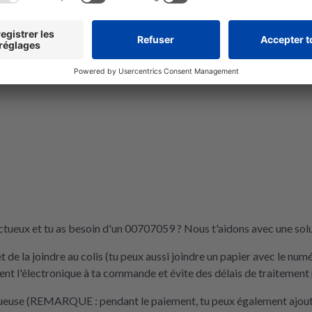
tueux et tu as besoin d'un 00707059 ? Nous t'aidons avec une solu
de la joindre au colis (tu peux aussi joindre un papier avec le nu
t l'électronique à ta commande et évite des délais de traitement 
tueuse (REMARQUE : pendant le paiement, tu peux également ajouter 