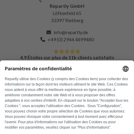
Repartly GmbH
Löfkenfeld 65
33397 Rietberg
info@repartly.de
+49 (0) 2944 4899480
4.9 Étoiles sur plus de 11k clients satisfaits
FAQ
Tous les codes d'erreur
À propos de nous
Presse
Mentions légales
Confidentialité