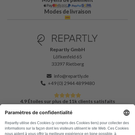
Modes de livraison
Repartly GmbH
Löfkenfeld 65
33397 Rietberg
info@repartly.de
+49 (0) 2944 4899480
4.9 Étoiles sur plus de 11k clients satisfaits