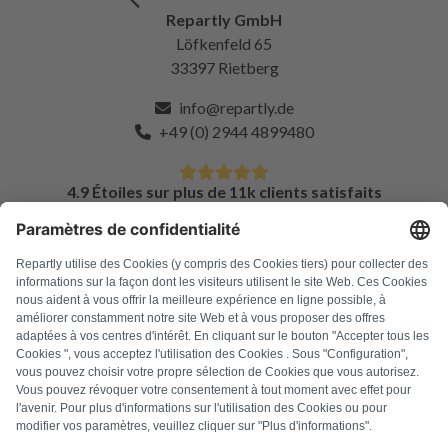
Repartly GmbH
Löfkenfeld 65
33397 Rietberg
info@repartly.de
+49 (0) 2944 4899480
4.9 Étoiles sur plus de 11k clients satisfaits
FAQ
Tous les codes d'erreur
À propos de nous
Presse
Mentions légales
Confidentialité