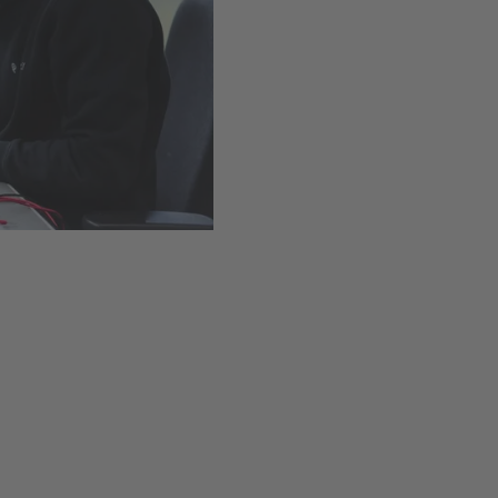
Installation simple grâce 
Disponible
,
Délai de livr
Ajouter au panie