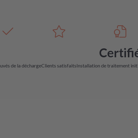
Certifi
auvés de la décharge
Clients satisfaits
Installation de traitement init