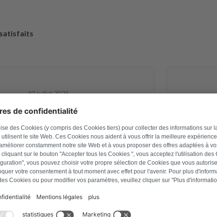
 satisfaits
10 juillet 2025
avid Hartmann
ne carte électronique d un sèche linge
Site Web
e d alimentation, elle est revenue et
commander 
arfaitement. Pour le prix c est une
une pièc
re, le sèche linge est reparti pour
rapidemen
es années Je recommande 👍
emballag