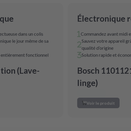
ique
Électronique 
ectueuse dans un colis
Commandez avant midi et
nique le jour même de sa
Sauvez votre appareil g
qualité d’origine
t entièrement fonctionnel
Solution rapide et écon
ion (Lave-
Bosch 1101121
linge)
Voir le produit