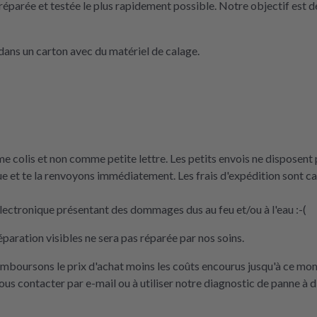
réparée et testée le plus rapidement possible. Notre objectif est de
ans un carton avec du matériel de calage.
 colis et non comme petite lettre. Les petits envois ne disposent p
e et te la renvoyons immédiatement. Les frais d'expédition sont 
ectronique présentant des dommages dus au feu et/ou à l'eau :-(
éparation visibles ne sera pas réparée par nos soins.
remboursons le prix d'achat moins les coûts encourus jusqu'à ce mo
nous contacter par e-mail ou à utiliser notre diagnostic de panne à d