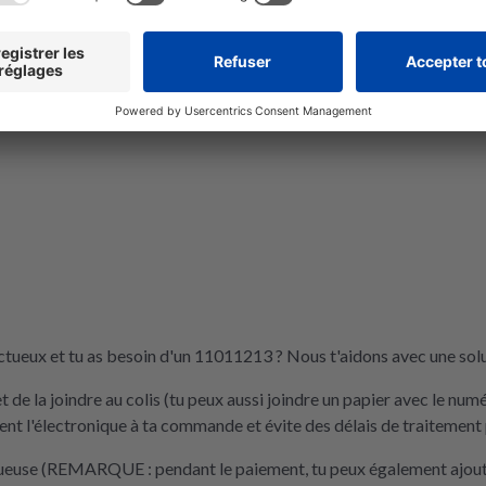
tueux et tu as besoin d'un 11011213 ? Nous t'aidons avec une solu
de la joindre au colis (tu peux aussi joindre un papier avec le nu
t l'électronique à ta commande et évite des délais de traitement 
tueuse (REMARQUE : pendant le paiement, tu peux également ajouter 