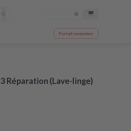
Portail revendeur
 Réparation (Lave-linge)
ctroménager à un prix imbattable
 après réception