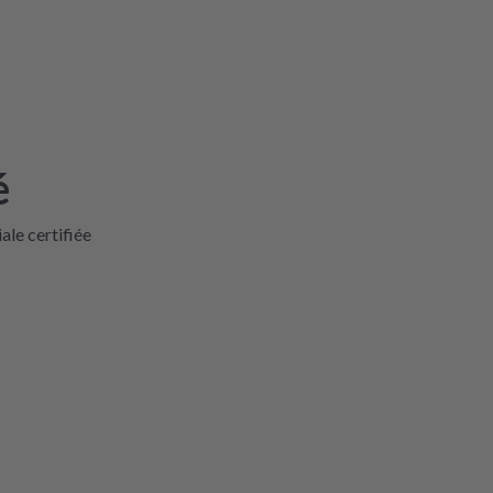
é
iale certifiée