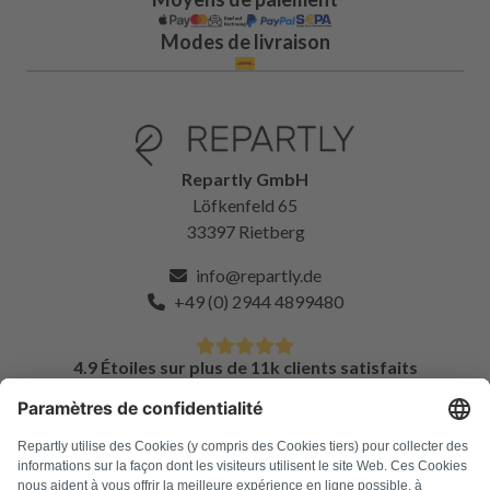
Modes de livraison
Repartly GmbH
Löfkenfeld 65
33397 Rietberg
info@repartly.de
+49 (0) 2944 4899480
4.9 Étoiles sur plus de 11k clients satisfaits