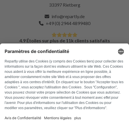
33397 Rietberg
info@repartly.de
+49 (0) 2944 4899480
4.9 Étoiles sur plus de 11k clients satisfaits
FAQ
Tous les codes d'erreur
À propos de nous
Presse
Mentions légales
Confidentialité
Conditions générales
Droit de rétractation