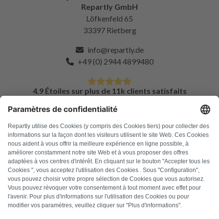
Repartly GmbH
Löfkenfeld 65
33397 Rietberg
info@repartly.de
+49 (0) 2944 4899480
4.9 Étoiles sur plus de 11k clients satisfaits
FAQ
Tous les codes d'erreur
À propos de nous
Presse
Mentions légales
Confidentialité