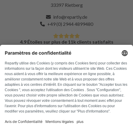
33397 Rietberg
info@repartly.de
+49 (0) 2944 4899480
4.9 Étoiles sur plus de 11k clients satisfaits
FAQ
Tous les codes d'erreur
À propos de nous
Presse
Mentions légales
Confidentialité
Conditions générales
Droit de rétractation