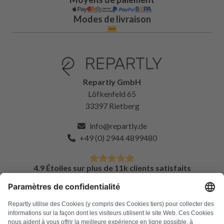
Modes de livraison
Repartly GmbH
Löfkenfeld 65
33397 Rietberg
info@repartly.de
+49 (0) 2944 4899480
4.9 Étoiles sur plus de 11k clients satisfaits