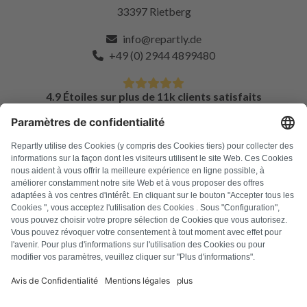
33397 Rietberg
info@repartly.de
+49 (0) 2944 4899480
4.9 Étoiles sur plus de 11k clients satisfaits
FAQ
Tous les codes d'erreur
À propos de nous
Presse
Mentions légales
Confidentialité
Conditions générales
Droit de rétractation