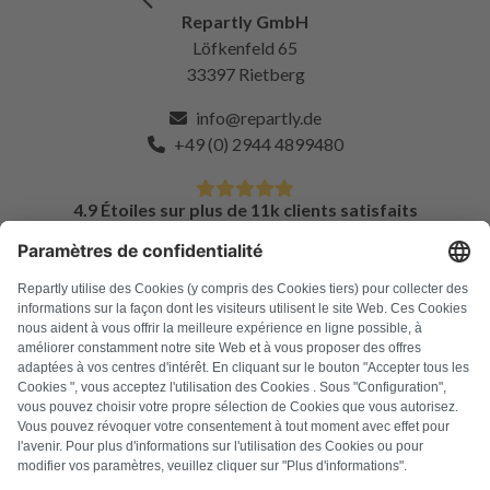
Repartly GmbH
Löfkenfeld 65
33397 Rietberg
info@repartly.de
+49 (0) 2944 4899480
4.9 Étoiles sur plus de 11k clients satisfaits
FAQ
Tous les codes d'erreur
À propos de nous
Presse
Mentions légales
Confidentialité