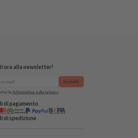
iti ora alla newsletter!
Iscriviti
tto la
Informativa sulla privacy
i di pagamento
 di spedizione