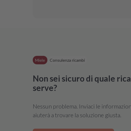
Il codice di errore F79 indica un guas
possiamo aiutarti con una riparazione 
"F79"
Miele
Consulenza ricambi
Non sei sicuro di quale ri
serve?
Nessun problema. Inviaci le informazioni 
aiuterà a trovare la soluzione giusta.