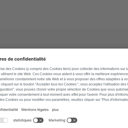
ttrodomestico
i di errore e sintomi di
e la tua lavastoviglie Miele non si accenda più. I
e possibili soluzioni.