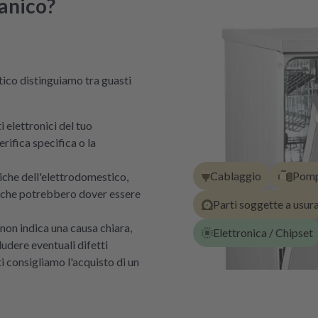
anico?
ico distinguiamo tra guasti
i elettronici del tuo
rifica specifica o la
Cablaggio
Pomp
iche dell'elettrodomestico,
, che potrebbero dover essere
Parti soggette a usur
e non indica una causa chiara,
Elettronica / Chipset
ludere eventuali difetti
ti consigliamo l'acquisto di un