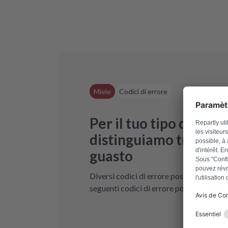
Miele
Codici di errore
Per il tuo tipo di ele
distinguiamo tra codic
guasto
Diversi codici di errore possono far sì ch
seguenti codici di errore possono indicar