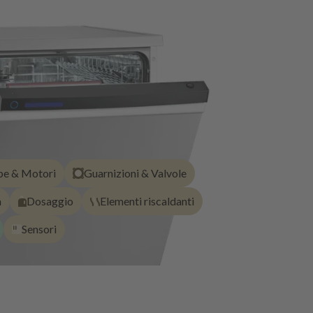
e & Motori
Guarnizioni & Valvole
a
Dosaggio
Elementi riscaldanti
Sensori