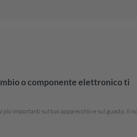
to meccanico e non
elettronica.
Vai al guasto
cambio o componente elettronico ti
più importanti sul tuo apparecchio e sul guasto. Il no