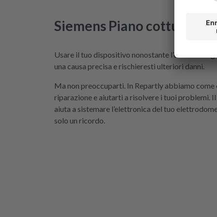
Siemens
Piano cottura
Err
Usare il tuo dispositivo nonostante l’errore? Megli
una causa precisa e rischieresti ulteriori danni.
Ma non preoccuparti. In Repartly abbiamo come ob
riparazione e aiutarti a risolvere i tuoi problemi. Il
aiuta a sistemare l’elettronica del tuo elettrodome
solo un ricordo.