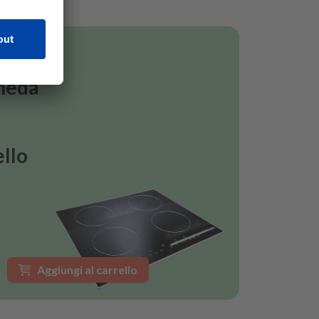
cheda
llo
Aggiungi al carrello