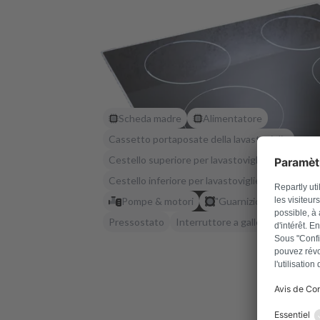
Scheda madre
Alimentatore
Cassetto portaposate della lavastoviglie
Cestello superiore per lavastoviglie
Cestello inferiore per lavastoviglie
Sensori
Pompe & motori
"Guarnizioni & valvole"
Pressostato
Interruttore a galleggiante