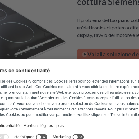
cottura Siemen
Il problema del tuo piano co
un'elettronica di potenza dife
display, l'avvio del motore e 
Vai alla soluzione de