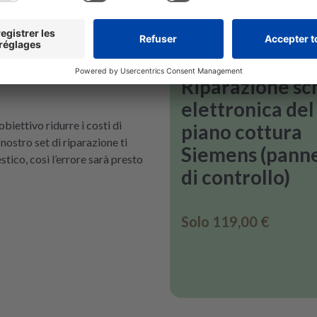
ore
riparare
Siemens
Elektronikfehler
o di no! Un errore ha di solito
Riparazione s
elettronica del
iettivo ridurre i costi di
piano cottura
 nostro set di riparazione ti
Siemens (panne
stico, così l’errore sarà presto
di controllo)
Solo
119,00 €