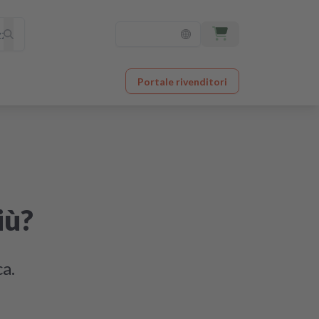
Portale rivenditori
iù?
ca.