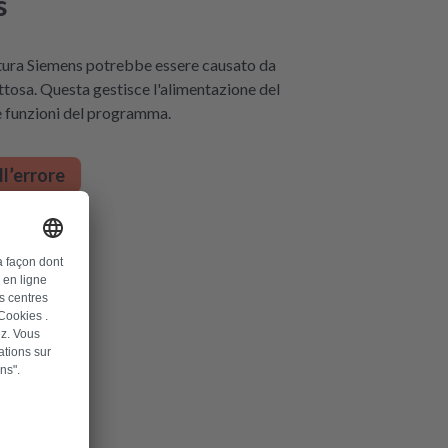
s
ttura Siemens potrebbe essere causato da
ttosa. Questa gestisce l'alimentazione del
le funzioni del programma.
ll’errore