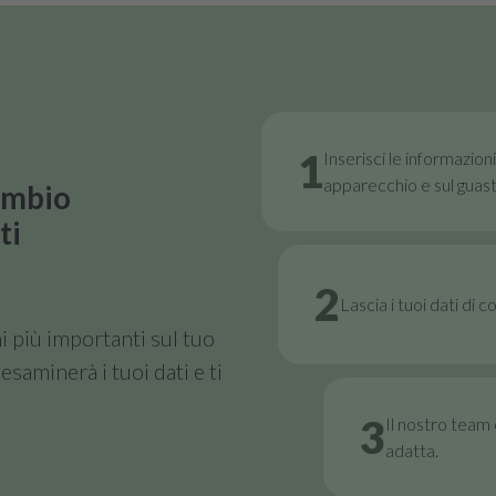
1
Inserisci le informazion
apparecchio e sul guast
cambio
ti
2
Lascia i tuoi dati di 
i più importanti sul tuo
esaminerà i tuoi dati e ti
3
Il nostro team e
adatta.