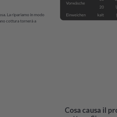
tosa. La ripariamo in modo
iano cottura tornerà a
Cosa causa il p