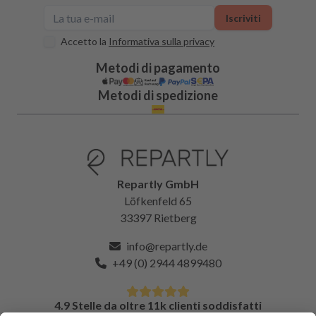
Iscriviti
Accetto la
Informativa sulla privacy
Metodi di pagamento
Metodi di spedizione
Repartly GmbH
Löfkenfeld 65
33397 Rietberg
info@repartly.de
+49 (0) 2944 4899480
4.9 Stelle da oltre 11k clienti soddisfatti