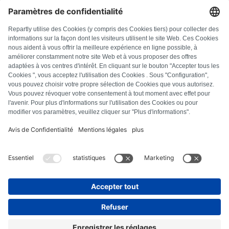
DOMANDE FREQUENTI
Tutti i codici di errore
Chi siamo
Stampa
Note legali
Protezione dei dati
Termini e condizioni
Diritto di recesso
Informativa sui cookie
Linee guida di sicurezza
Recesso dal contratto