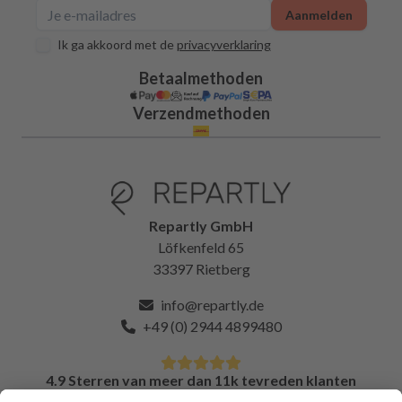
Aanmelden
Ik ga akkoord met de
privacyverklaring
Betaalmethoden
Verzendmethoden
Repartly GmbH
Löfkenfeld 65
33397 Rietberg
info@repartly.de
+49 (0) 2944 4899480
4.9 Sterren van meer dan 11k tevreden klanten