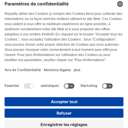
FAQ
Alle foutcodes
Over ons
Druk op
Colofon
Privacyverklaring
Algemene voorwaarden
Herroepingsbeleid
Cookiebeleid
Veiligheidsrichtlijnen
Contract herroepen
© Repartly
2026