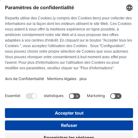
FAQ
Alle foutcodes
Over ons
Druk op
Colofon
Privacyverklaring
Algemene voorwaarden
Herroepingsbeleid
Cookiebeleid
Veiligheidsrichtlijnen
Contract herroepen