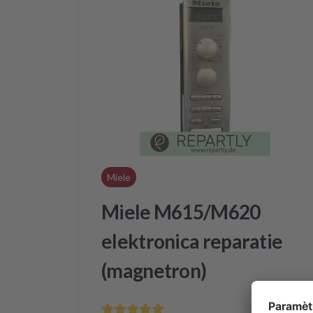
Miele
Miele M615/M620
elektronica reparatie
(magnetron)