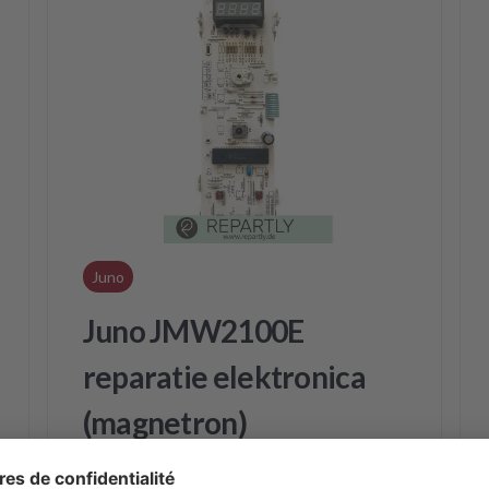
Juno
Juno JMW2100E
reparatie elektronica
(magnetron)