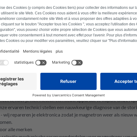
Naar product
1
More pages
urzaamheid en betrouwbaarheid
dat je magnetron perfect werkt. Daarom bieden we refurbished elek
nica geeft je dezelfde prestaties als nieuwe onderdelen, maar tegen
oor het milieu. Vertrouw op onze geteste reserveonderdelen om de 
voor uw magnetron
fect is, hoef je niet meteen een nieuw apparaat te kopen. Onze repa
 Onze ervaren technici stellen een nauwkeurige diagnose van de sto
- wij repareren je elektronica zodat je magnetron weer als nieuw
komen.
oor alle merken
e selectie mechanische reserveonderdelen voor magnetrons van vele