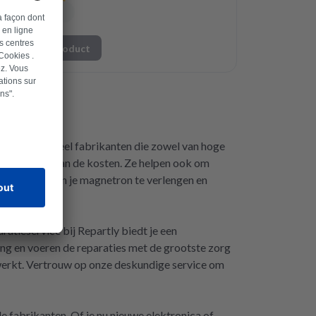
Naar product
tronica van veel fabrikanten die zowel van hoge
 een fractie van de kosten. Ze helpen ook om
levensduur van je magnetron te verlengen en
ratieservice bij Repartly biedt je een
ring en voeren de reparaties met de grootste zorg
 werkt. Vertrouw op onze deskundige service om
 fabrikanten. Of je nu nieuwe elektronica of