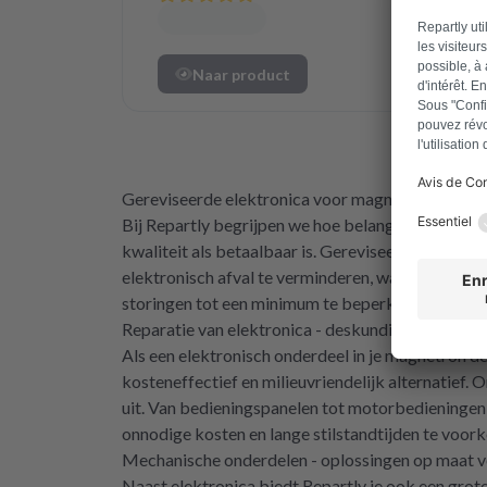
Naar product
Gereviseerde elektronica voor magnetrons - du
Bij Repartly begrijpen we hoe belangrijk het is 
kwaliteit als betaalbaar is. Gereviseerde elektro
elektronisch afval te verminderen, wat goed is v
storingen tot een minimum te beperken.
Reparatie van elektronica - deskundige service 
Als een elektronisch onderdeel in je magnetron de
kosteneffectief en milieuvriendelijk alternatief.
uit. Van bedieningspanelen tot motorbedieningen 
onnodige kosten en lange stilstandtijden te voor
Mechanische onderdelen - oplossingen op maat v
Naast elektronica biedt Repartly je ook een grot