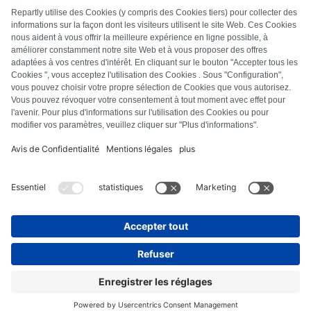
FAQ
Alle foutcodes
Over ons
Druk op
Colofon
Privacyverklaring
Algemene voorwaarden
Herroepingsbeleid
Cookiebeleid
Veiligheidsrichtlijnen
Contract herroepen
© Repartly
2026