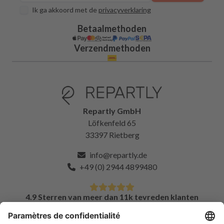
Ik ga akkoord met de
privacyverklaring
Betaalmethoden
Verzendmethoden
Repartly GmbH
Löfkenfeld 65
33397 Rietberg
info@repartly.de
+49 (0) 2944 4899480
4.9 Sterren van meer dan 11k tevreden klanten