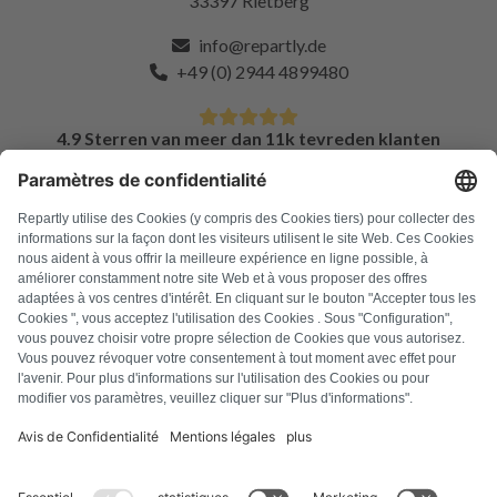
33397 Rietberg
info@repartly.de
+49 (0) 2944 4899480
4.9 Sterren van meer dan 11k tevreden klanten
FAQ
Alle foutcodes
Over ons
Druk op
Colofon
Privacyverklaring
Algemene voorwaarden
Herroepingsbeleid