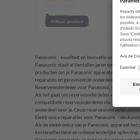
1 - 3 dagen
Naar product
Panasonic - kwaliteit en innovatie voor je televisi
Panasonic staat al tientallen jaren synoniem voor 
producten om je Panasonic apparaten in topvorm t
reparaties en gereviseerde onderdelen om ervoor
Reserveonderdelen voor Panasonic - Precies pas
Als het gaat om reserveonderdelen voor je Panasoni
compatibele reserveonderdelen die speciaal zijn 
onderdeel voor je. Onze reserveonderdelen passen 
Elektronica reparaties voor Panasonic - deskun
Als de elektronica van je Panasonic apparaat het 
kosteneffectieve en milieuvriendelijke oplossing.
Panasonic apparaten. Je kunt er dus zeker van zi