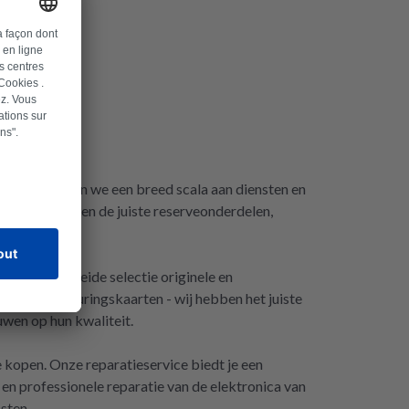
Repartly bieden we een breed scala aan diensten en
bt, wij hebben de juiste reserveonderdelen,
e een uitgebreide selectie originele en
len of besturingskaarten - wij hebben het juiste
uwen op hun kwaliteit.
e kopen. Onze reparatieservice biedt je een
 en professionele reparatie van de elektronica van
sten.