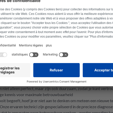
1
More pages
e
kwaliteit, innovatie en betrouwbaarheid in de televisiesector. Bij 
e houden. Of je nu een LED TV of een ander Panasonic apparaat he
 te zorgen dat je apparaten probleemloos werken.
send en duurzaam
c apparaten, ben je bij Repartly aan het juiste adres. Wij bieden j
ontwikkeld voor Panasonic. Of het nu gaat om mechanische onderde
niet alleen perfect, maar zijn ook duurzaam, zodat je kunt vertro
dige kennis voor maximale betrouwbaarheid
ooit begeeft, hoef je er niet aan te denken om meteen een nieuwe t
 Onze ervaren technici zijn gespecialiseerd in de precieze diagnose
jn dat je apparaten weer betrouwbaar werken - zonder onnodige ko