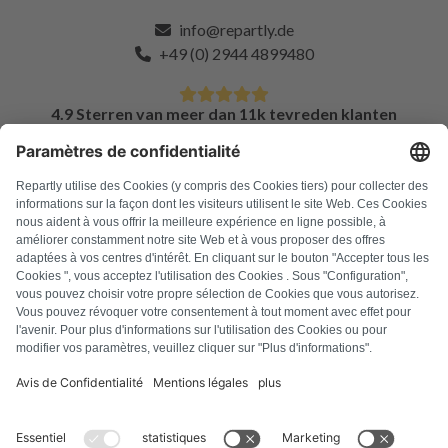
info@repartly.de
+49 (0) 2944 4899480
4.9 Sterren van meer dan 11k tevreden klanten
FAQ
Alle foutcodes
Over ons
Druk op
Colofon
Privacyverklaring
Algemene voorwaarden
Herroepingsbeleid
Cookiebeleid