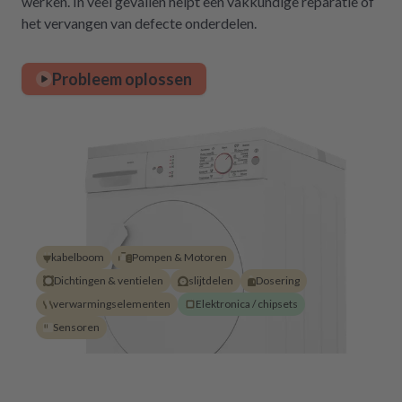
werken. In veel gevallen helpt een vakkundige reparatie of
het vervangen van defecte onderdelen.
Probleem oplossen
kabelboom
Pompen & Motoren
Dichtingen & ventielen
slijtdelen
Dosering
verwarmingselementen
Elektronica / chipsets
Sensoren