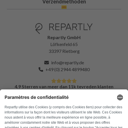
Verzendmethoden
Repartly GmbH
Löfkenfeld 65
33397 Rietberg
info@repartly.de
+49 (0) 2944 4899480
4.9 Sterren van meer dan 11k tevreden klanten
FAQ