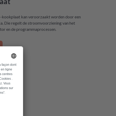
aat
s-kookplaat kan veroorzaakt worden door een
. Die regelt de stroomvoorziening van het
motor en de programmaprocessen.