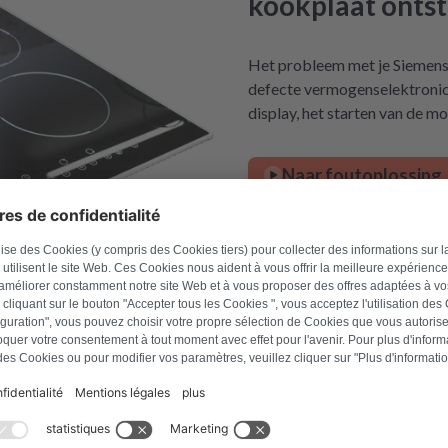
kookplaat ontst
Het probleem met je Siemen
defecte vermogenselektronica
display, het starten van de 
Naar foutoplossing
eklade
derkorf