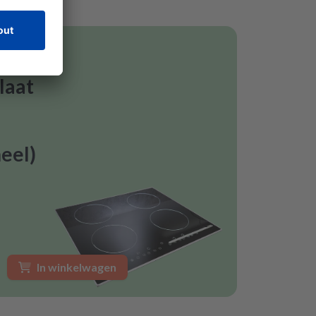
laat
eel)
In winkelwagen