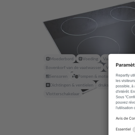
Moederbord
Voeding
Vaatwasser best
Bovenkorf van de vaatwasser
Vaatwasser on
Sensoren
Pompen & motoren
Dichtingen & ventielen
drukswitch
Vlotterschakelaar