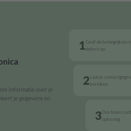
1
Geef de belangrijkste i
defect op.
onica
2
Laat je contactgege
bereiken.
te informatie over je
leert je gegevens en
3
Ons team contr
oplossing.