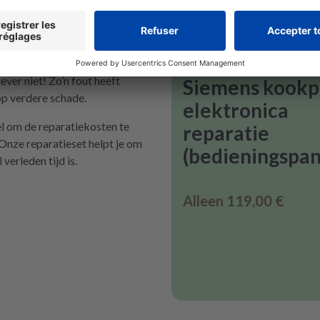
plossen
Siemens
Elektronikfehler
ver niet! Zo’n fout heeft
Siemens kookp
 op verdere schade.
elektronica
el om de reparatiekosten te
reparatie
 Onze reparatieset helpt je om
(bedieningspan
 verleden tijd is.
Alleen
119,00 €