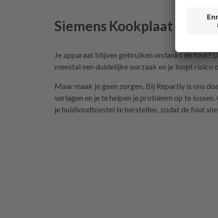
Siemens
Kookplaat
Fout
o
Je apparaat blijven gebruiken ondanks de fout? Lie
meestal een duidelijke oorzaak en je loopt risico
Maar maak je geen zorgen. Bij Repartly is ons do
verlagen en je te helpen je probleem op te lossen.
je huishoudtoestel te herstellen, zodat de fout snel