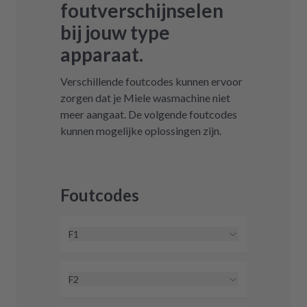
foutverschijnselen
bij jouw type
apparaat.
Verschillende foutcodes kunnen ervoor
zorgen dat je Miele wasmachine niet
meer aangaat. De volgende foutcodes
kunnen mogelijke oplossingen zijn.
Foutcodes
F1
Foutcode F1 kan verschillende
oorzaken hebben. Bekijk gerust
F2
onze oplossingsaanbeveling.
Hier
Foutcode F2 kan verschillende