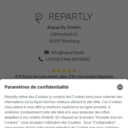
Repartly GmbH
Löfkenfeld 65
33397 Rietberg
info@repartly.de
+49 (0) 2944 4899480
4.9 Sterren van meer dan 11k tevreden klanten
FAQ
Alle foutcodes