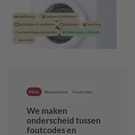
kabelboom
Pompen & Motoren
Dichtingen & ventielen
slijtdelen
Dosering
verwarmingselementen
Elektronica / chipsets
Sensoren
Miele
Wasmachine
Foutcodes
We maken
onderscheid tussen
foutcodes en