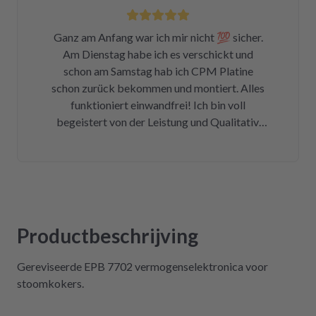
139€ zu kaufen oder meine kaputte Platine
einzusenden und für 99€ reparieren zu lassen.
Ganz am Anfang war ich mir nicht 💯 sicher.
Der Ausbau war kein Hexenwerk. Ein paar
Am Dienstag habe ich es verschickt und
Fotos für den Wiedereinbau gemacht. Eine
schon am Samstag hab ich CPM Platine
halbe Stunde, nachdem mein Paket
schon zurück bekommen und montiert. Alles
angekommen war, bekam ich eine Rechnung
funktioniert einwandfrei! Ich bin voll
der Reparatur und das Teil war wieder auf
begeistert von der Leistung und Qualitativ.
dem Rückweg zu mir!!! Unglaublich. Leider
Ich danke Ihnen vielmals und kann ich nur
war DHL nicht in der Lage, das Päckchen vor
weiter empfehlen !
dem Wochenende zuzustellen. Aber egal.
Reparierte Platine wieder eingebaut, Daumen
gedrückt, Trockner an Strom angeschlossen
und angemacht. Und tada! Er läuft wieder! Ein
Träumchen. Danke, danke, danke. Wilk gar
Productbeschrijving
nicht erst wissen, was der Mieltechniker
gekostet hätte. Ich hoffe, wir werden in
Gereviseerde EPB 7702 vermogenselektronica voor
Zukunft nicht wieder auf repartly
stoomkokers.
zurückgreifen müssen. Aber gut zu wissen,
dass es diese Möglichkeit gibt! Werden wir