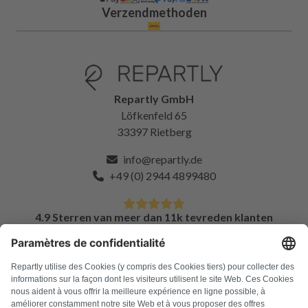
Verzendmethoden
Repartly GmbH
Löfkenfeld 65
33397 Rietberg
info@repartly.de
+49 (0) 2944 4899480
4.9 Sterren van meer dan 11k tevreden klanten