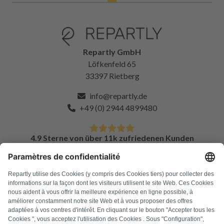
Repartly GmbH
Löfkenfeld 65
33397 Rietberg
info@repartly.de
+49 (0) 2944 4899480
4.9 Sterne von über 11k zufriedenen Kunden
FAQ
Alle Fehlercodes